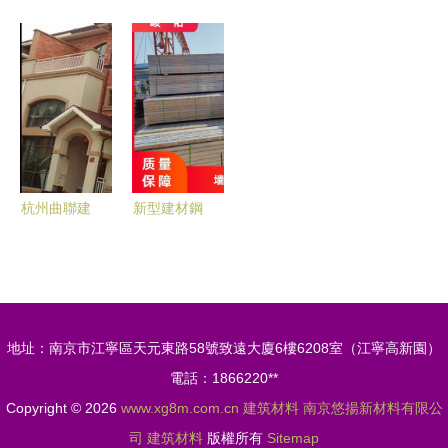
筑材料價格
造企業的質
輕型網架板
304不銹鋼
保障建設工
量隱憂 光
廠家 輕質
槽鋼與遠銷
程施工合同
環背后的現
耐久，富川
海外316不
順利履行
實挑戰
建材引領建
銹鋼型材廠
筑新選擇
家——專業
品質，全球
信賴
杭州曲聯建
新型建材鋼
材金屬建材
木龍骨 平
產品列表
穩省力，高
效承載的建
筑革新
地址：南京市江寧區天元東路58號致遠大廈6樓6208室（江寧高新園）
電話：1866220**
Copyright © 2026
www.xg8m.com.cn
建筑材料
南京悠揚新材料有限公
司
建筑材料
版權所有
Sitemap