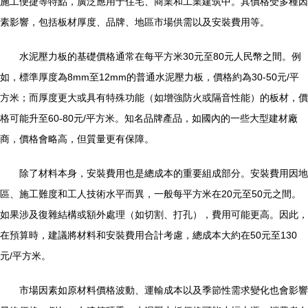
施工便捷等特點，廣泛應用于住宅、商業和工業建筑中。其價格受多種因
素影響，包括板材厚度、品牌、地區市場供需以及安裝費用等。
水泥壓力板的基礎價格通常在每平方米30元至80元人民幣之間。例
如，標準厚度為8mm至12mm的普通水泥壓力板，價格約為30-50元/平
方米；而厚度更大或具有特殊功能（如增強防火或隔音性能）的板材，價
格可能升至60-80元/平方米。知名品牌產品，如國內的一些大型建材廠
商，價格會略高，但質量更有保障。
除了材料本身，安裝費用也是總成本的重要組成部分。安裝費用因地
區、施工難度和工人技術水平而異，一般每平方米在20元至50元之間。
如果涉及復雜結構或額外處理（如切割、打孔），費用可能更高。因此，
在預算時，建議將材料和安裝費用合計考慮，總成本大約在50元至130
元/平方米。
市場因素如原材料價格波動、運輸成本以及季節性需求變化也會影響