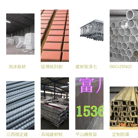
泡沫板材
從傳統到創
建材裝潢七
06Cr25Ni20
豐義建筑材
新 應舉鎮
彩價格查詢
不銹鋼管近
料的輕質高
西陡門新型
與比價指南
期市場報價
效解決方案
建材廠的發
以30元商品
及產品展示
展歷程
為例，探析
51比購返利
網的價值
江西穩定建
高端建材制
平山鋼骨架
定制防腐